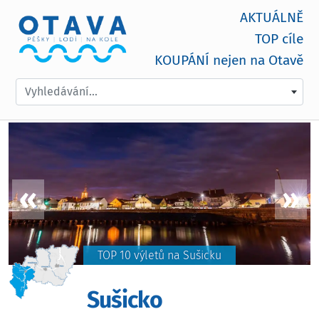
AKTUÁLNĚ
TOP cíle
KOUPÁNÍ nejen na Otavě
Vyhledávání...
TOP 10 výletů na Sušicku
Sušicko