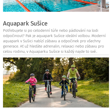
Aquapark Sušice
Potřebujete si po celodenní túře nebo pádlování na lodi
odpočinout? Pak je aquapark Sušice ideální volbou. Moderní
aquapark v Sušici nabízí zábavu a odpočinek pro všechny
generace. Ať už hledáte adrenalin, relaxaci nebo zábavu pro
celou rodinu, v Aquaparku Sušice si každý najde to své..