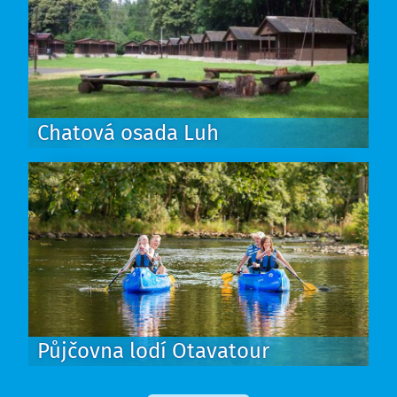
Chatová osada Luh
Půjčovna lodí Otavatour