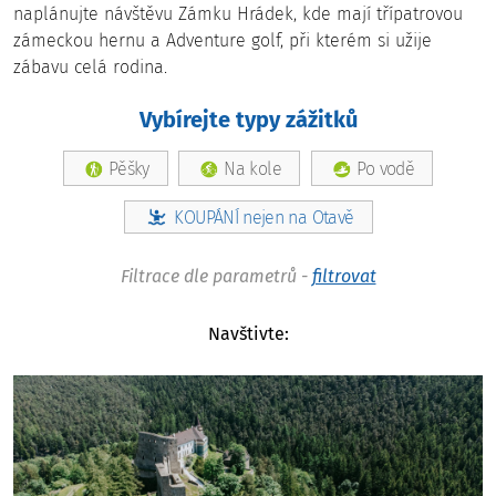
naplánujte návštěvu Zámku Hrádek, kde mají třípatrovou
zámeckou hernu a Adventure golf, při kterém si užije
Hrad Velhartice: Romantický šumavský hrad, sídlo
zábavu celá rodina.
Buška z Velhartic
Vybírejte typy zážitků
Pěšky
Na kole
Po vodě
KOUPÁNÍ nejen na Otavě
Filtrace dle parametrů
-
filtrovat
Hrad Kašperk
Navštivte: