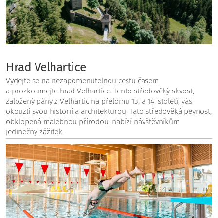
Hrad Velhartice
Vydejte se na nezapomenutelnou cestu časem
a prozkoumejte hrad Velhartice. Tento středověký skvost,
založený pány z Velhartic na přelomu 13. a 14. století, vás
okouzlí svou historií a architekturou. Tato středověká pevnost,
obklopená malebnou přírodou, nabízí návštěvníkům
jedinečný zážitek.