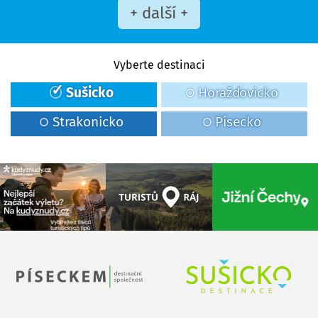
+ další +
Vyberte destinaci
Sušicko
Horažďovicko
Strakonicko
Písecko