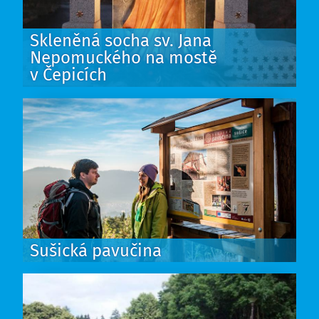
Skleněná socha sv. Jana
Nepomuckého na mostě
v Čepicích
Sušická pavučina