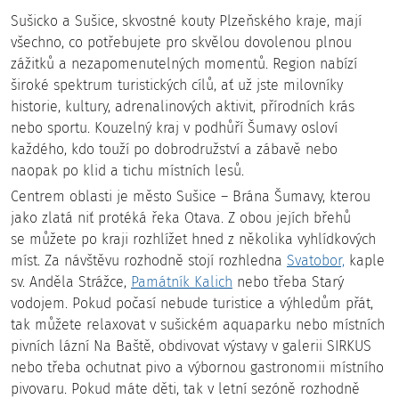
Sušicko a Sušice, skvostné kouty Plzeňského kraje, mají
všechno, co potřebujete pro skvělou dovolenou plnou
zážitků a nezapomenutelných momentů. Region nabízí
Otavská cyklistická stezka: Za krásami jižních
široké spektrum turistických cílů, ať už jste milovníky
a západních Čech na kole
historie, kultury, adrenalinových aktivit, přírodních krás
nebo sportu. Kouzelný kraj v podhůří Šumavy osloví
každého, kdo touží po dobrodružství a zábavě nebo
naopak po klid a tichu místních lesů.
Centrem oblasti je město Sušice – Brána Šumavy, kterou
jako zlatá niť protéká řeka Otava. Z obou jejích břehů
se můžete po kraji rozhlížet hned z několika vyhlídkových
míst. Za návštěvu rozhodně stojí rozhledna
Svatobor,
kaple
Aquapark Sušice : Zábava a relax pro celou rodinu
sv. Anděla Strážce,
Památník Kalich
nebo třeba Starý
vodojem. Pokud počasí nebude turistice a výhledům přát,
tak můžete relaxovat v sušickém aquaparku nebo místních
pivních lázní Na Baště, obdivovat výstavy v galerii SIRKUS
nebo třeba ochutnat pivo a výbornou gastronomii místního
pivovaru. Pokud máte děti, tak v letní sezóně rozhodně