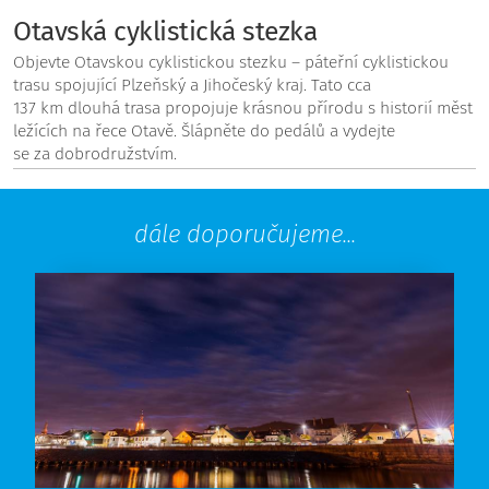
Otavská cyklistická stezka
Objevte Otavskou cyklistickou stezku – páteřní cyklistickou
trasu spojující Plzeňský a Jihočeský kraj. Tato cca
137 km dlouhá trasa propojuje krásnou přírodu s historií měst
ležících na řece Otavě. Šlápněte do pedálů a vydejte
se za dobrodružstvím.
dále doporučujeme...