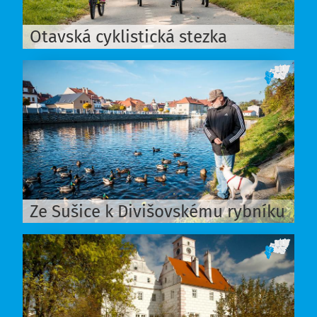
Otavská cyklistická stezka
Ze Sušice k Divišovskému rybníku