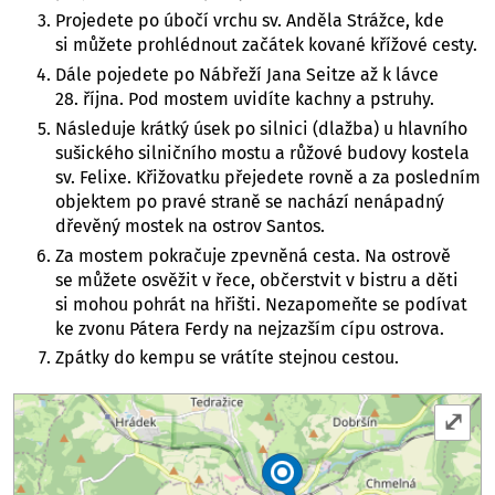
Projedete po úbočí vrchu sv. Anděla Strážce, kde
si můžete prohlédnout začátek kované křížové cesty.
Dále pojedete po Nábřeží Jana Seitze až k lávce
28. října. Pod mostem uvidíte kachny a pstruhy.
Následuje krátký úsek po silnici (dlažba) u hlavního
sušického silničního mostu a růžové budovy kostela
sv. Felixe. Křižovatku přejedete rovně a za posledním
objektem po pravé straně se nachází nenápadný
dřevěný mostek na ostrov Santos.
Za mostem pokračuje zpevněná cesta. Na ostrově
se můžete osvěžit v řece, občerstvit v bistru a děti
si mohou pohrát na hřišti. Nezapomeňte se podívat
ke zvonu Pátera Ferdy na nejzazším cípu ostrova.
Zpátky do kempu se vrátíte stejnou cestou.
⤢