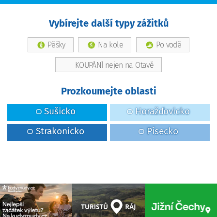
Vybírejte další typy zážitků
Pěšky
Na kole
Po vodě
KOUPÁNÍ nejen na Otavě
Prozkoumejte oblasti
Sušicko
Horažďovicko
Strakonicko
Písecko