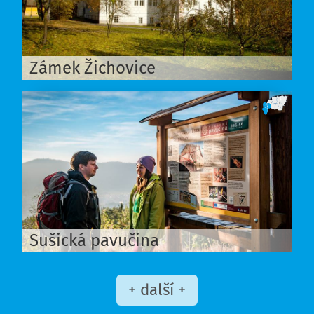
Zámek Žichovice
Sušická pavučina
+ další +