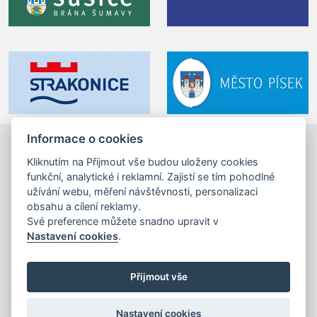
Informace o cookies
Otava.fun z. s.
©2024-2026
Kliknutím na Přijmout vše budou uloženy cookies
Velké náměstí 1/24, 397 01 Písek,
funkční, analytické i reklamní. Zajistí se tím pohodlné
tel.: +420 725 053 144,
info (zavináč) otava.fun
užívání webu, měření návštěvnosti, personalizaci
obsahu a cílení reklamy.
IČ: 17201462
Své preference můžete snadno upravit v
Nastavení cookies
.
mapa stránek
,
tiráž
,
cookies
Realizace a správa webu:
Studio QUIN.cz
©2024-2026
Přijmout vše
Nastavení cookies