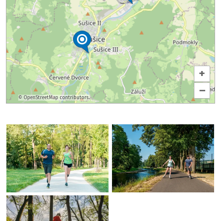
+
–
©
OpenStreetMap
contributors.