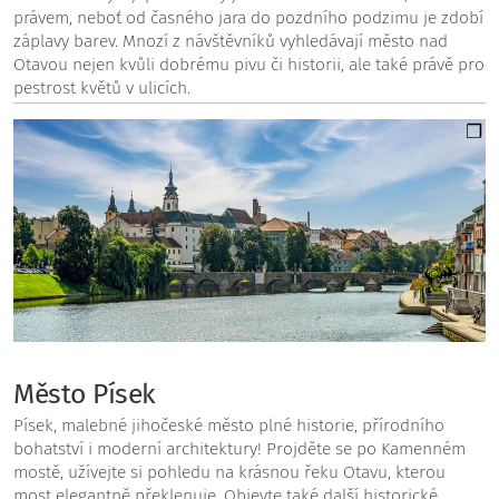
právem, neboť od časného jara do pozdního podzimu je zdobí
záplavy barev. Mnozí z návštěvníků vyhledávají město nad
Otavou nejen kvůli dobrému pivu či historii, ale také právě pro
pestrost květů v ulicích.
Město Písek
Písek, malebné jihočeské město plné historie, přírodního
bohatství i moderní architektury! Projděte se po Kamenném
mostě, užívejte si pohledu na krásnou řeku Otavu, kterou
most elegantně překlenuje. Objevte také další historické