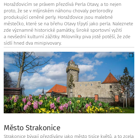
Horažďovicím se právem přezdívá Perla Otavy, a to nejen
proto, že se v mlýnském náhonu chovaly perlorodky
produkující ceněné perly. Horažďovice jsou malebné
městečko, které se na břehu Otavy třpytí jako perla. Naleznete
zde významné historické památky, široké sportovní vyžití
a nevšední kulturní zážitky. Milovníky piva jistě potěší, že zde
sídlí hned dva minipivovary.
Město Strakonice
Strakonice bývají přezdívány jako město tisíce květů, a to zcela