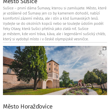
Město Sušice
Sušice – první dáma Šumavy, kterou si zamilujete. Město, které
je vzdálené od Šumavy jen co by kamenem dohodil, nabízí
komfortní zázemí města, ale i stín a klid šumavských lesů.
Vydejte se do okolních kopců nebo se toulejte údolím podél
řeky Otavy, která Sušici přetíná jako zlatá niť. Sušice
je městem, kde voní tráva, káva, ale i legendární sušický chléb,
který si vydobyl místo i v české olympijské vesničce.
Město Horažďovice