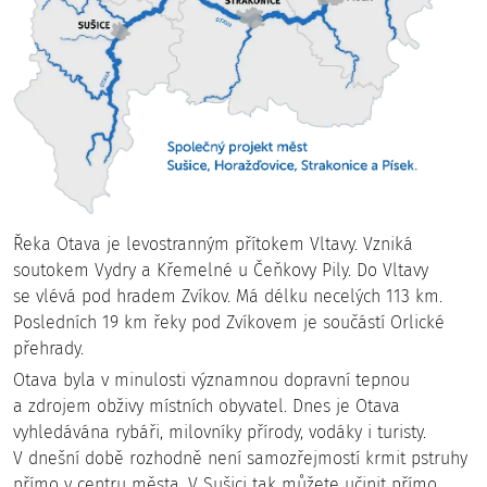
Skleněná socha sv. Jana Nepomuckého na mostě v
Čepicích
Řeka Otava je levostranným přítokem Vltavy. Vzniká
soutokem Vydry a Křemelné u Čeňkovy Pily. Do Vltavy
Zámek Chanovice
se vlévá pod hradem Zvíkov. Má délku necelých 113 km.
Posledních 19 km řeky pod Zvíkovem je součástí Orlické
přehrady.
Otava byla v minulosti významnou dopravní tepnou
a zdrojem obživy místních obyvatel. Dnes je Otava
vyhledávána rybáři, milovníky přírody, vodáky i turisty.
V dnešní době rozhodně není samozřejmostí krmit pstruhy
přímo v centru města. V Sušici tak můžete učinit přímo