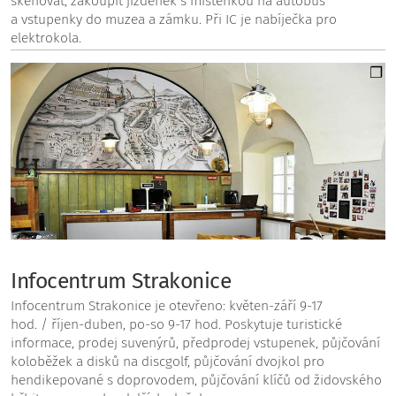
skenovat, zakoupit jízdenek s místenkou na autobus
a vstupenky do muzea a zámku. Při IC je nabíječka pro
elektrokola.
Infocentrum Strakonice
Infocentrum Strakonice je otevřeno: květen-září 9-17
hod. / říjen-duben, po-so 9-17 hod. Poskytuje turistické
informace, prodej suvenýrů, předprodej vstupenek, půjčování
koloběžek a disků na discgolf, půjčování dvojkol pro
hendikepované s doprovodem, půjčování klíčů od židovského