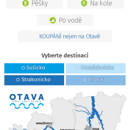
Pěšky
Na kole
Po vodě
Na rozhlednu Svatobor
KOUPÁNÍ nejen na Otavě
Vyberte destinaci
Sušicko
Horažďovicko
Strakonicko
Písecko
STARZ plavecký areál