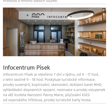
hřbitova a mnoho dalších služeb.
Infocentrum Písek
Infocentrum Písek je otevřeno 7 dní v týdnu, od 9 - 17 hod.,
v letní sezóně 9 - 18 hod. Poskytuje turistické informace,
prodej suvenýrů, kopírování, skenování, dobíjení karet MHD,
vyhledávání dopravních spojení, rezervace a prodej vstupenek
na věž kostela Narození Panny Marie, půjčování klíčů
od vojenského hřbitova, prodej turistické karty hosta.