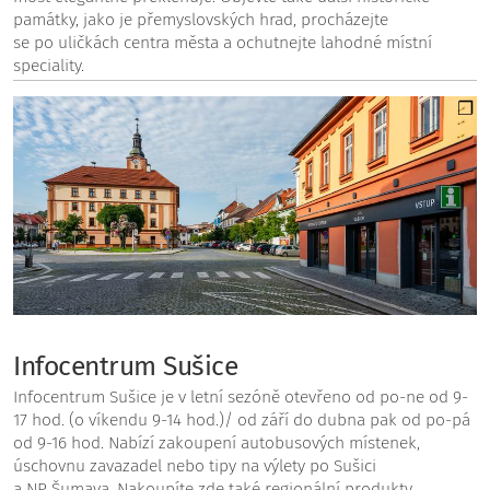
památky, jako je přemyslovských hrad, procházejte
se po uličkách centra města a ochutnejte lahodné místní
speciality.
Infocentrum Sušice
Infocentrum Sušice je v letní sezóně otevřeno od po-ne od 9-
17 hod. (o víkendu 9-14 hod.)/ od září do dubna pak od po-pá
od 9-16 hod. Nabízí zakoupení autobusových místenek,
úschovnu zavazadel nebo tipy na výlety po Sušici
a NP Šumava. Nakoupíte zde také regionální produkty