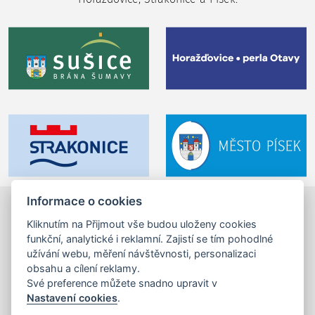
Informace o cookies
Otava.fun z. s.
©2024-2026
Kliknutím na Přijmout vše budou uloženy cookies
Velké náměstí 1/24, 397 01 Písek,
funkční, analytické i reklamní. Zajistí se tím pohodlné
tel.: +420 725 053 144,
info (zavináč) otava.fun
užívání webu, měření návštěvnosti, personalizaci
obsahu a cílení reklamy.
IČ: 17201462
Své preference můžete snadno upravit v
Nastavení cookies
.
mapa stránek
,
tiráž
,
cookies