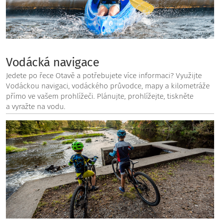
Vodácká navigace
Jedete po řece Otavě a potřebujete více informaci? Využijte
Vodáckou navigaci, vodáckého průvodce, mapy a kilometráže
přímo ve vašem prohlížeči. Plánujte, prohlížejte, tiskněte
a vyražte na vodu.