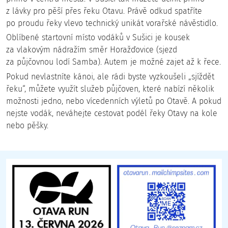
Městská elektrárna v Písku
z lávky pro pěší přes řeku Otavu. Právě odkud spatříte
po proudu řeky vlevo technický unikát vorařské návěstidlo.
Oblíbené startovní místo vodáků v Sušici je kousek
za vlakovým nádražím směr Horažďovice (sjezd
za půjčovnou lodí Samba). Autem je možné zajet až k řece.
Pokud nevlastníte kánoi, ale rádi byste vyzkoušeli „sjíždět
řeku“, můžete využít služeb půjčoven, které nabízí několik
možnosti jedno, nebo vícedenních výletů po Otavě. A pokud
Prácheňské muzeum v Písku
nejste vodák, neváhejte cestovat podél řeky Otavy na kole
nebo pěšky.
Památník bitvy u Sudoměře